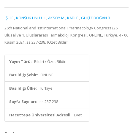
İŞLİ F.
,
KONŞUK ÜNLÜ H.
,
AKSOY M.
,
KADI E.
,
GÜÇİZ DOĞAN B.
26th National and 1st International Pharmacology Congress (26.
Ulusal ve 1. Uluslararası Farmakoloji Kongresi), ONLINE, Türkiye, 4 - 06
Kasım 2021, ss.237-238, (Özet Bildiri)
Yayın Türü:
Bildiri / Özet Bildiri
Basıldığı Şehir:
ONLINE
Basıldığı Ülke:
Türkiye
Sayfa Sayıları:
ss.237-238
Hacettepe Üniversitesi Adresli:
Evet