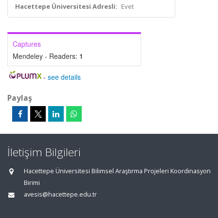
Hacettepe Üniversitesi Adresli:
Evet
Captures
Mendeley - Readers:
1
-
see details
Paylaş
İletişim Bilgileri
Hacettepe Üniversitesi Bilimsel Araştırma Projeleri Koordinasyon
Birimi
avesis@hacettepe.edu.tr