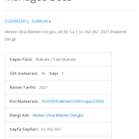
ÖZENİRLER Ç.
,
SORKUN K.
Alınteri Zirai Bilimler Dergisi, cilt.36, sa.1, ss.362-367, 2021 (Hakemli
Dergi)
Yayın Türü:
Makale / Tam Makale
Cilt numarası:
36
Sayı:
1
Basım Tarihi:
2021
Doi Numarası:
10.47059/alinteri/v36i1/ajas21054
Dergi Adı:
Alınteri Zirai Bilimler Dergisi
Sayfa Sayıları:
ss.362-367