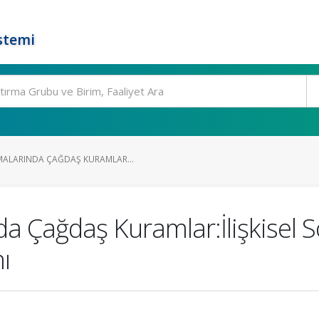
stemi
MALARINDA ÇAĞDAŞ KURAMLAR...
da Çağdaş Kuramlar:İlişkisel 
ı