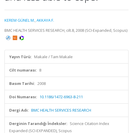
KEREM GÜNEL M.
,
AKKAYA F.
BMC HEALTH SERVICES RESEARCH, cilt.8, 2008 (SCI-Expanded, Scopus)
Yayın Türü:
Makale / Tam Makale
Cilt numarası:
8
Basım Tarihi:
2008
Doi Numarası:
10.1186/1472-6963-8-211
Dergi Adı:
BMC HEALTH SERVICES RESEARCH
Derginin Tarandığı İndeksler:
Science Citation Index
Expanded (SCI-EXPANDED), Scopus