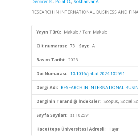
Demirer R.
,
Polat O.
,
Sokhanvar A.
RESEARCH IN INTERNATIONAL BUSINESS AND FINANCE, 
Yayın Türü:
Makale / Tam Makale
Cilt numarası:
73
Sayı:
A
Basım Tarihi:
2025
Doi Numarası:
10.1016/j.ribaf.2024.102591
Dergi Adı:
RESEARCH IN INTERNATIONAL BUSI
Derginin Tarandığı İndeksler:
Scopus, Social Sc
Sayfa Sayıları:
ss.102591
Hacettepe Üniversitesi Adresli:
Hayır