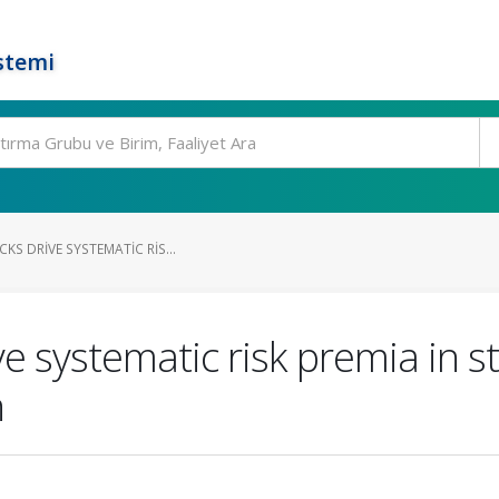
stemi
KS DRIVE SYSTEMATIC RIS...
ive systematic risk premia in 
n