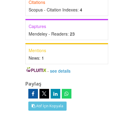
Citations
Scopus - Citation Indexes:
4
Captures
Mendeley - Readers:
23
Mentions
News:
1
-
see details
Paylaş
Atıf İçin Kopyala