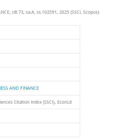
cilt.73, sa.A, ss.102591, 2025 (SSCI, Scopus)
NESS AND FINANCE
iences Citation Index (SSCI), EconLit