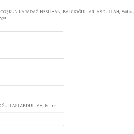
er IX, COŞKUN KARADAĞ NESLİHAN, BALCIOĞULLARI ABDULLAH, Editör,
2025
ĞULLARI ABDULLAH, Editör