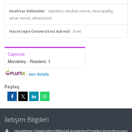
Anahtar Kelimeler:
injection, median nerve, neuropathy,
ulnar nerve, ultrasound
Hacettepe Üniversitesi Adresli:
Evet
Captures
Mendeley - Readers:
1
-
see details
Paylaş
İletişim Bilgileri
Hacettepe Üniversitesi Bilimsel Araştırma Projeleri Koordinasyon