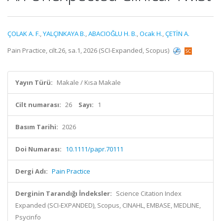
ÇOLAK A. F.
,
YALÇINKAYA B.
,
ABACIOĞLU H. B.
,
Ocak H.
,
ÇETİN A.
Pain Practice, cilt.26, sa.1, 2026 (SCI-Expanded, Scopus)
Yayın Türü:
Makale / Kısa Makale
Cilt numarası:
26
Sayı:
1
Basım Tarihi:
2026
Doi Numarası:
10.1111/papr.70111
Dergi Adı:
Pain Practice
Derginin Tarandığı İndeksler:
Science Citation Index
Expanded (SCI-EXPANDED), Scopus, CINAHL, EMBASE, MEDLINE,
Psycinfo