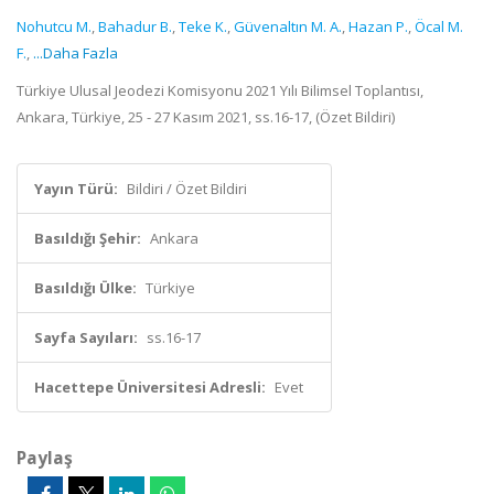
Nohutcu M.
,
Bahadur B.
,
Teke K.
,
Güvenaltın M. A.
,
Hazan P.
,
Öcal M.
F.
,
...Daha Fazla
Türkiye Ulusal Jeodezi Komisyonu 2021 Yılı Bilimsel Toplantısı,
Ankara, Türkiye, 25 - 27 Kasım 2021, ss.16-17, (Özet Bildiri)
Yayın Türü:
Bildiri / Özet Bildiri
Basıldığı Şehir:
Ankara
Basıldığı Ülke:
Türkiye
Sayfa Sayıları:
ss.16-17
Hacettepe Üniversitesi Adresli:
Evet
Paylaş