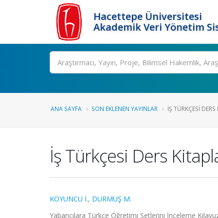
Hacettepe Üniversitesi
Akademik Veri Yönetim Si
Ara
ANA SAYFA
SON EKLENEN YAYINLAR
İŞ TÜRKÇESI DERS 
İş Türkçesi Ders Kitapl
KOYUNCU İ.
,
DURMUŞ M.
Yabancılara Türkçe Öğretimi Setlerini İnceleme Kıl