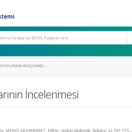
stemi
KITAPLARININ İNCELENMES...
arının İncelenmesi
avuzu, MEMİŞ MUHAMMET, Editör, Nobel Akdemik, Ankara, ss.747-773,