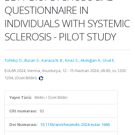
QUESTIONNAIRE IN
INDIVIDUALS WITH SYSTEMIC
SCLEROSIS - PILOT STUDY
Tüfekçi O.
,
Buran S.
,
Karaca N. B.
,
Kiraz S.
,
Akdoğan A.
,
Ünal E.
EULAR 2024, Vienna, Avusturya, 12 - 15 Haziran 2024, cilt.83, ss.1203-
1204, (Özet Bildiri)
Yayın Türü:
Bildiri / Özet Bildiri
Cilt numarası:
83
Doi Numarası:
10.1136/annrheumdis-2024-eular.1666