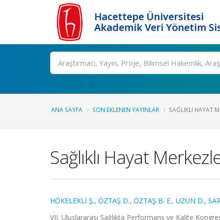
Hacettepe Üniversitesi
Akademik Veri Yönetim Si
Ara
ANA SAYFA
SON EKLENEN YAYINLAR
SAĞLIKLI HAYAT ME
Sağlıklı Hayat Merkezl
HÖKELEKLİ Ş.
,
ÖZTAŞ D.
,
ÖZTAŞ B. E.
,
UZUN D.
,
SAR
VII. Uluslararası Sağlıkta Performans ve Kalite Kongres