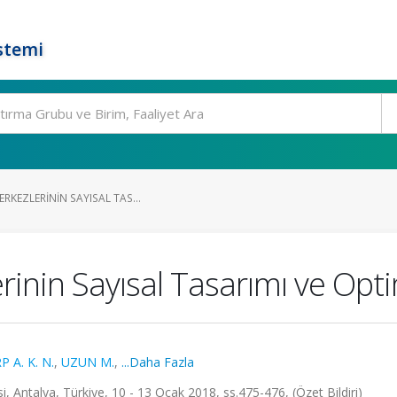
stemi
RKEZLERININ SAYISAL TAS...
erinin Sayısal Tasarımı ve Op
P A. K. N.
,
UZUN M.
,
...Daha Fazla
i, Antalya, Türkiye, 10 - 13 Ocak 2018, ss.475-476, (Özet Bildiri)