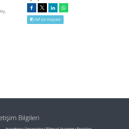
ley,
Atıf İçin Kopyala
letişim Bilgileri
Hacettepe Üniversitesi Bilimsel Araştırma Projeleri