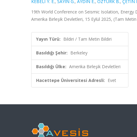
KEBELİ Y. E.
,
SAYIN G.
,
AYDIN E.
,
ÖZTÜRK B.
,
ÇETİN 
19th World Conference on Seismic Isolation, Energy Di
Amerika Birleşik Devletleri, 15 Eylül 2025, (Tam Metin B
Yayın Türü:
Bildiri / Tam Metin Bildiri
Basıldığı Şehir:
Berkeley
Basıldığı Ülke:
Amerika Birleşik Devletleri
Hacettepe Üniversitesi Adresli:
Evet