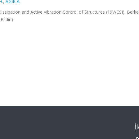
H.
,
AĞIR A.
ssipation and Active Vibration Control of Structures (19WCSI), Berke
ildiri)
İ