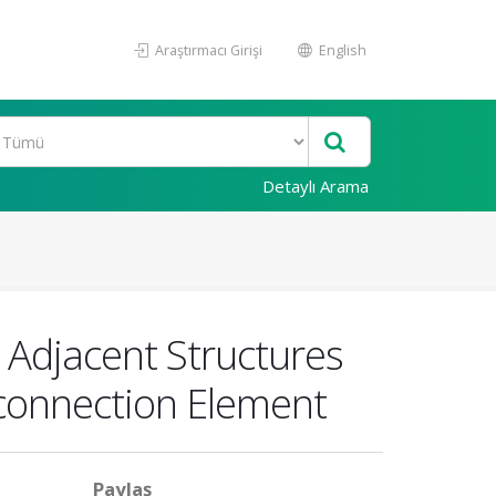
Araştırmacı Girişi
English
Detaylı Arama
n Adjacent Structures
connection Element
Paylaş