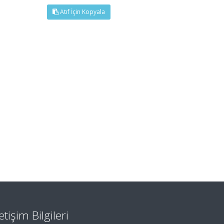
Atıf İçin Kopyala
letişim Bilgileri