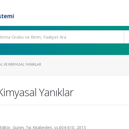
stemi
L VE KIMYASAL YANIKLAR
imyasal Yanıklar
 Editör, Güneş Tıp Kitabevleri, ss.604-610, 2013