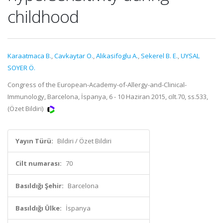
childhood
Karaatmaca B.
,
Cavkaytar O.
,
Alikasifoglu A.
,
Sekerel B. E.
,
UYSAL
SOYER Ö.
Congress of the European-Academy-of-Allergy-and-Clinical-
Immunology, Barcelona, İspanya, 6 - 10 Haziran 2015, cilt.70, ss.533,
(Özet Bildiri)
Yayın Türü:
Bildiri / Özet Bildiri
Cilt numarası:
70
Basıldığı Şehir:
Barcelona
Basıldığı Ülke:
İspanya