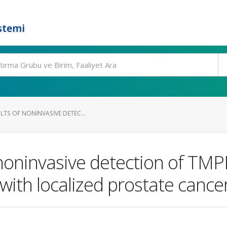
stemi
LTS OF NONINVASIVE DETEC...
f noninvasive detection of TM
 with localized prostate cance