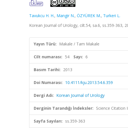
Tavukcu H. H.
,
Mangir N.
,
ÖZYÜREK M.
,
Turkeri L.
Korean Journal of Urology, cilt.54, sa.6, ss.359-363,
Yayın Türü:
Makale / Tam Makale
Cilt numarası:
54
Sayı:
6
Basım Tarihi:
2013
Doi Numarası:
10.4111/kju.2013.54.6.359
Dergi Adı:
Korean Journal of Urology
Derginin Tarandığı İndeksler:
Science Citation
Sayfa Sayıları:
ss.359-363