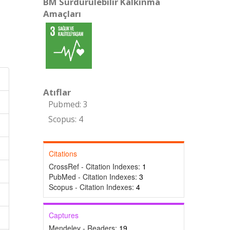
BM Sürdürülebilir Kalkınma
Amaçları
Atıflar
Pubmed: 3
Scopus: 4
Citations
CrossRef - Citation Indexes:
1
PubMed - Citation Indexes:
3
Scopus - Citation Indexes:
4
Captures
Mendeley - Readers:
19