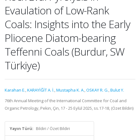
Evaulation of Low-Rank
Coals: Insights into the Early
Pliocene Diatom-bearing
Teffenni Coals (Burdur, SW
Türkiye)
Karahan E.
,
KARAYİĞİT A. İ.
,
Mustapha K. A.
,
OSKAY R. G.
,
Bulut Y.
76th Annual Meeting of the International Committee for Coal and
Organic Petrology, Pekin, Çin, 17 - 25 Eylül 2025, ss.17-18, (Özet Bildiri)
Yayın Türü:
Bildiri / Özet Bildiri