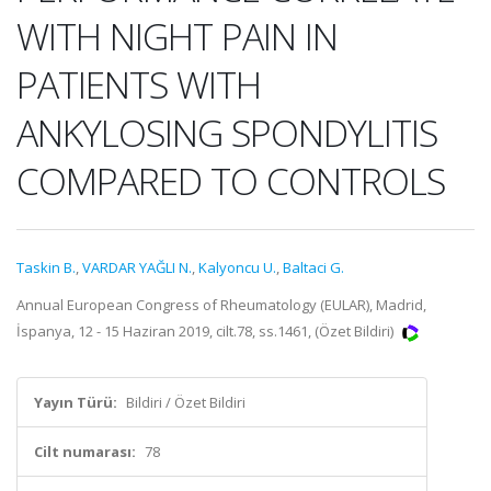
WITH NIGHT PAIN IN
PATIENTS WITH
ANKYLOSING SPONDYLITIS
COMPARED TO CONTROLS
Taskin B.
,
VARDAR YAĞLI N.
,
Kalyoncu U.
,
Baltaci G.
Annual European Congress of Rheumatology (EULAR), Madrid,
İspanya, 12 - 15 Haziran 2019, cilt.78, ss.1461, (Özet Bildiri)
Yayın Türü:
Bildiri / Özet Bildiri
Cilt numarası:
78