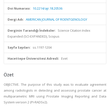
Doi Numarası:
10.2214/ajr.18.20536
Dergi Adı:
AMERICAN JOURNAL OF ROENTGENOLOGY
Derginin Tarandığı İndeksler:
Science Citation Index
Expanded (SCI-EXPANDED), Scopus
Sayfa Sayıları:
ss.1197-1204
Hacettepe Üniversitesi Adresli:
Evet
Özet
OBJECTIVE. The purpose of this study was to evaluate agreement
among radiologists in detecting and assessing prostate cancer at
multiparametric MRI using Prostate Imaging Reporting and Data
System version 2 (PI-RADSv2).