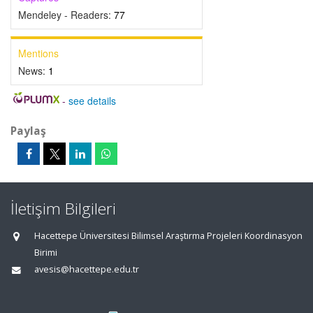
Mendeley - Readers:
77
Mentions
News:
1
-
see details
Paylaş
İletişim Bilgileri
Hacettepe Üniversitesi Bilimsel Araştırma Projeleri Koordinasyon
Birimi
avesis@hacettepe.edu.tr