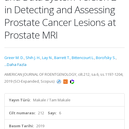
in Detecting and Assessing
Prostate Cancer Lesions at
Prostate MRI
Greer M. D.
,
Shih J. H.
,
Lay N.
,
Barrett T.
,
Bittencourt L.
,
Borofsky S.
,
...Daha Fazla
AMERICAN JOURNAL OF ROENTGENOLOGY, cilt.212, sa.6, ss.1197-1204,
2019 (SCI-Expanded, Scopus)
Yayın Türü:
Makale / Tam Makale
Cilt numarası:
212
Sayı:
6
Basım Tarihi:
2019