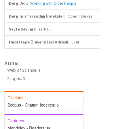
Dergi Adı:
Working with Older People
Derginin Tarandığı İndeksler:
Other Indexes
Sayfa Sayıları:
ss.1-10
Hacettepe Üniversitesi Adresli:
Evet
Atıflar
Web of Science: 1
Scopus: 5
Citations
Scopus - Citation Indexes:
5
Captures
Mendeley - Readers:
60