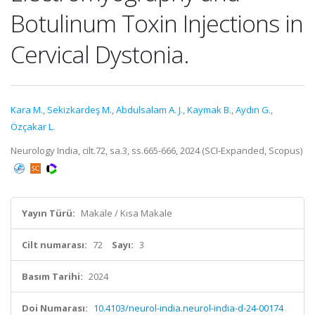
Botulinum Toxin Injections in
Cervical Dystonia.
Kara M.
,
Sekizkardeş M.
,
Abdulsalam A. J.
,
Kaymak B.
,
Aydın G.
,
Özçakar L.
Neurology India, cilt.72, sa.3, ss.665-666, 2024 (SCI-Expanded, Scopus)
Yayın Türü:
Makale / Kısa Makale
Cilt numarası:
72
Sayı:
3
Basım Tarihi:
2024
Doi Numarası:
10.4103/neurol-india.neurol-india-d-24-00174