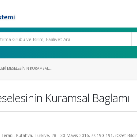
stemi
ERI MESELESININ KURAMSAL...
eselesinin Kuramsal Baglamı
Terapi, Kütahya, Türkiye, 28 - 30 Mayıs 2016, ss.190-191, (Özet Bildir