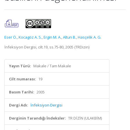
Eser Ö.
,
Kocagöz A. S.
,
Ergin M. A.
,
Altun B.
,
Hasçelik A. G.
İnfeksiyon Dergisi, cilt.19, ss.75-80, 2005 (TRDizin)
Yayın Türü:
Makale / Tam Makale
Cilt numarası:
19
Basım Tarihi:
2005
Dergi Adı:
İnfeksiyon Dergisi
Derginin Tarandığı İndeksler:
TR DİZİN (ULAKBİM)