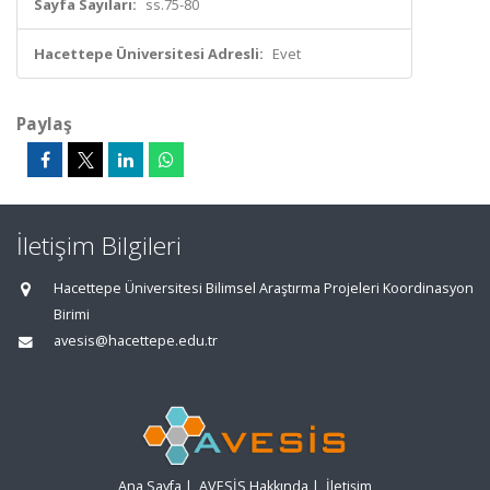
Sayfa Sayıları:
ss.75-80
Hacettepe Üniversitesi Adresli:
Evet
Paylaş
İletişim Bilgileri
Hacettepe Üniversitesi Bilimsel Araştırma Projeleri Koordinasyon
Birimi
avesis@hacettepe.edu.tr
Ana Sayfa
|
AVESİS Hakkında
|
İletişim