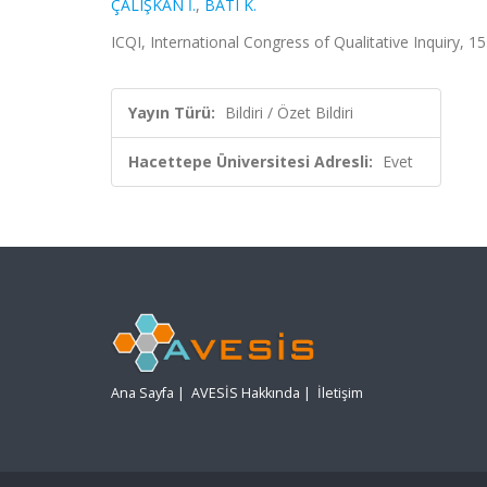
ÇALIŞKAN İ.
,
BATI K.
ICQI, International Congress of Qualitative Inquiry, 15
Yayın Türü:
Bildiri / Özet Bildiri
Hacettepe Üniversitesi Adresli:
Evet
Ana Sayfa
|
AVESİS Hakkında
|
İletişim