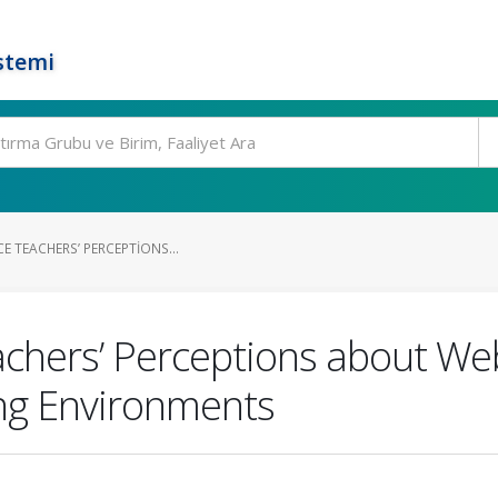
stemi
CE TEACHERS’ PERCEPTIONS...
achers’ Perceptions about W
ing Environments