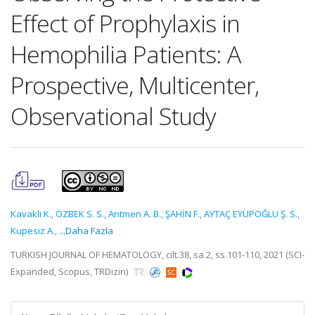
Effect of Prophylaxis in
Hemophilia Patients: A
Prospective, Multicenter,
Observational Study
Kavakli K.
,
ÖZBEK S. S.
,
Antmen A. B.
,
ŞAHİN F.
,
AYTAÇ EYÜPOĞLU Ş. S.
,
Kupesiz A.
,
...Daha Fazla
TURKISH JOURNAL OF HEMATOLOGY, cilt.38, sa.2, ss.101-110, 2021 (SCI-
Expanded, Scopus, TRDizin)