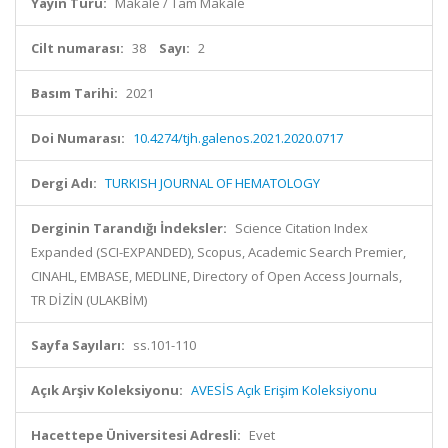
Yayın Türü:
Makale / Tam Makale
Cilt numarası:
38
Sayı:
2
Basım Tarihi:
2021
Doi Numarası:
10.4274/tjh.galenos.2021.2020.0717
Dergi Adı:
TURKISH JOURNAL OF HEMATOLOGY
Derginin Tarandığı İndeksler:
Science Citation Index
Expanded (SCI-EXPANDED), Scopus, Academic Search Premier,
CINAHL, EMBASE, MEDLINE, Directory of Open Access Journals,
TR DİZİN (ULAKBİM)
Sayfa Sayıları:
ss.101-110
Açık Arşiv Koleksiyonu:
AVESİS Açık Erişim Koleksiyonu
Hacettepe Üniversitesi Adresli:
Evet