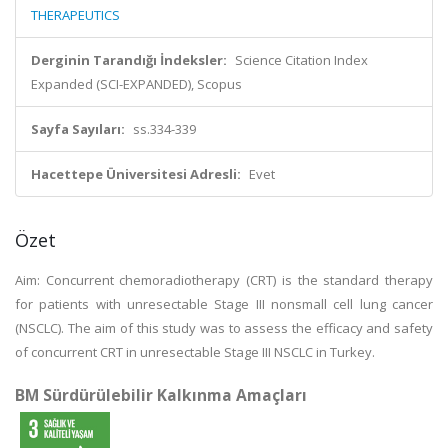
THERAPEUTICS
Derginin Tarandığı İndeksler:
Science Citation Index
Expanded (SCI-EXPANDED), Scopus
Sayfa Sayıları:
ss.334-339
Hacettepe Üniversitesi Adresli:
Evet
Özet
Aim: Concurrent chemoradiotherapy (CRT) is the standard therapy
for patients with unresectable Stage III nonsmall cell lung cancer
(NSCLC). The aim of this study was to assess the efficacy and safety
of concurrent CRT in unresectable Stage III NSCLC in Turkey.
BM Sürdürülebilir Kalkınma Amaçları