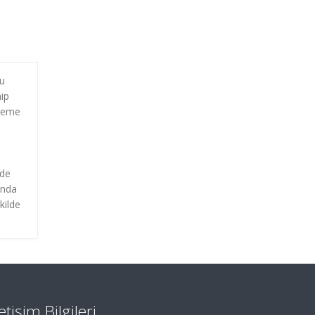
nu
hip
eleme
nde
unda
kilde
letişim Bilgileri