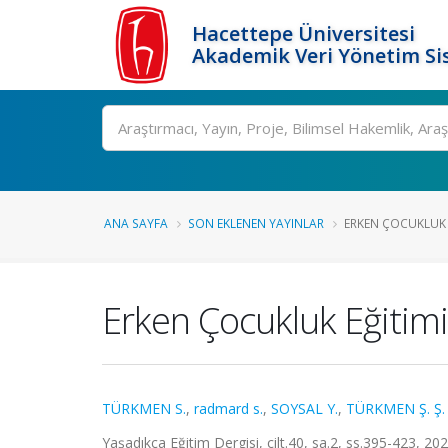
Hacettepe Üniversitesi
Akademik Veri Yönetim Si
Ara
ANA SAYFA
SON EKLENEN YAYINLAR
ERKEN ÇOCUKLUK E
Erken Çocukluk Eğitimi
TÜRKMEN S.
,
radmard s.
,
SOYSAL Y.
,
TÜRKMEN Ş. Ş.
Yaşadıkça Eğitim Dergisi, cilt.40, sa.2, ss.395-423, 20