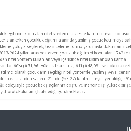
uk eğitimini konu alan nitel yöntemli tezlerde katılımcı teyidi konusu
er alan erken çocukluk eğitimi alanında yapılmış çocuk katılımcıya sa
kleme yoluyla seçilerek; tez inceleme formu yardımıyla doküman inc
 2013-2024 yılları arasında erken çocukluk eğitimini konu alan 1742 tez
an nitel yöntem kullanılan veya içerisinde nitel kısımlar olan karma
ından 66’sı (%51,96) yüksek lisans tezi, 61’i (%48,03) ise doktora tezi
ılımcı olarak çocukların seçildiği nitel yöntemle yapılmış veya içerisi
oktora tezinden sadece 2’sinde (%3,27) katılımcı teyidi yer aldığı; 59’
ğı; dolayısıyla çocuk bakış açılarının doğru ve inandırıcılığı yüksek bir şe
 teyidi protokolünün işletilmediği görülmektedir.
İ