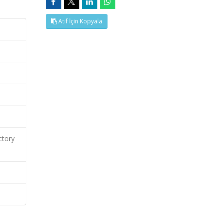
Atıf İçin Kopyala
ctory