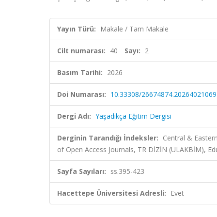
Yayın Türü:
Makale / Tam Makale
Cilt numarası:
40
Sayı:
2
Basım Tarihi:
2026
Doi Numarası:
10.33308/26674874.20264021069
Dergi Adı:
Yaşadıkça Eğitim Dergisi
Derginin Tarandığı İndeksler:
Central & Easter
of Open Access Journals, TR DİZİN (ULAKBİM), Ed
Sayfa Sayıları:
ss.395-423
Hacettepe Üniversitesi Adresli:
Evet