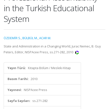
in the Turkish Educational
System
ÖZDEMİR S.
,
BÜLBÜL M.
,
ACAR M.
State and Administration in a Changing World, Jurac Nemec, B. Guy
Peters, Editör, NISPAcee Press, ss.271-282, 2010
Yayın Türü:
Kitapta Bölüm / Mesleki Kitap
Basım Tarihi:
2010
Yayınevi:
NISPAcee Press
Sayfa Sayıları:
ss.271-282