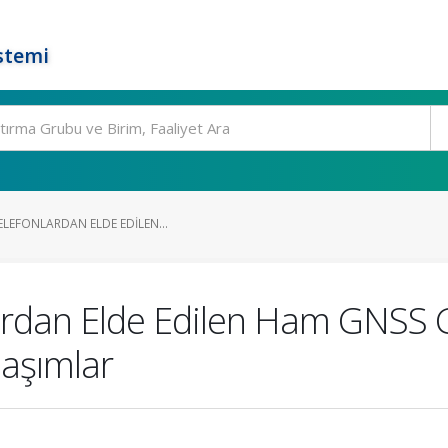
stemi
ELEFONLARDAN ELDE EDILEN...
lardan Elde Edilen Ham GNSS G
laşımlar