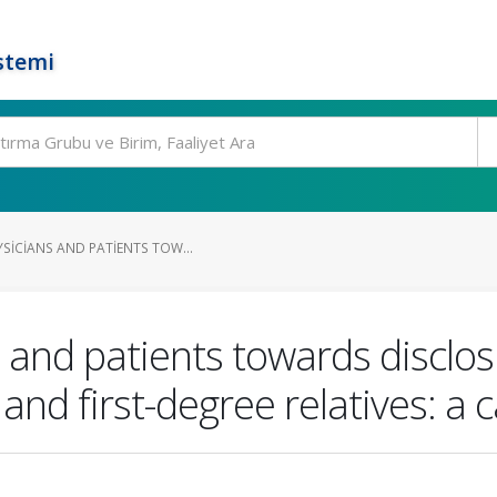
stemi
SICIANS AND PATIENTS TOW...
s and patients towards disclos
and first-degree relatives: a