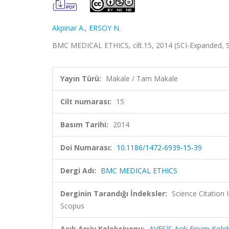
Akpinar A.
,
ERSOY N.
BMC MEDICAL ETHICS, cilt.15, 2014 (SCI-Expanded, 
Yayın Türü:
Makale / Tam Makale
Cilt numarası:
15
Basım Tarihi:
2014
Doi Numarası:
10.1186/1472-6939-15-39
Dergi Adı:
BMC MEDICAL ETHICS
Derginin Tarandığı İndeksler:
Science Citation
Scopus
Açık Arşiv Koleksiyonu:
AVESİS Açık Erişim Kole