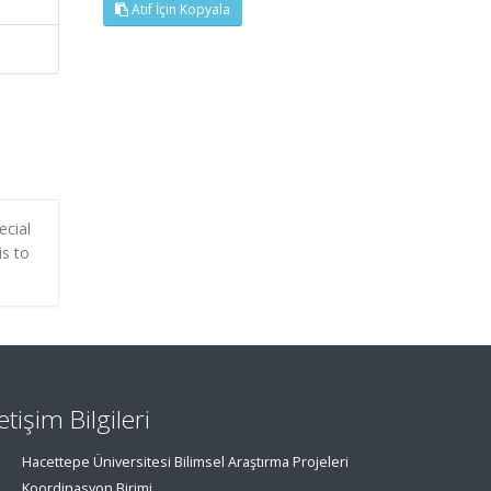
Atıf İçin Kopyala
ecial
is to
letişim Bilgileri
Hacettepe Üniversitesi Bilimsel Araştırma Projeleri
Koordinasyon Birimi