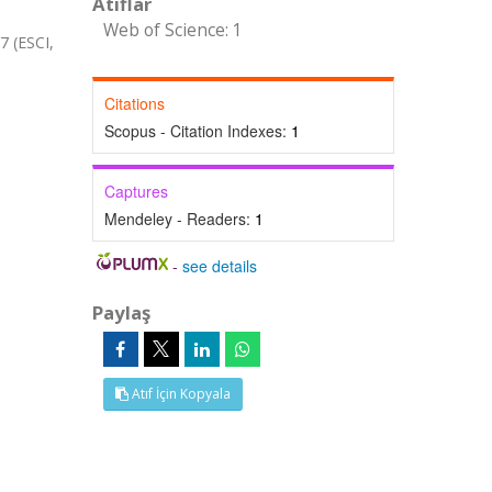
Atıflar
Web of Science: 1
 (ESCI,
Citations
Scopus - Citation Indexes:
1
Captures
Mendeley - Readers:
1
-
see details
Paylaş
Atıf İçin Kopyala