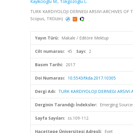
Kayikcioglu M.
,
Tokgozoglu L.
TURK KARDIYOLOJI DERNEGI ARSIVI-ARCHIVES OF THE 
Scopus, TRDizin)
Yayın Türü:
Makale / Editöre Mektup
Cilt numarası:
45
Sayı:
2
Basım Tarihi:
2017
Doi Numarası:
10.5543/tkda.2017.10305
Dergi Adı:
TURK KARDIYOLOJI DERNEGI ARSIVI
Derginin Tarandığı İndeksler:
Emerging Sources
Sayfa Sayıları:
ss.109-112
Hacettepe Üniversitesi Adresli:
Evet