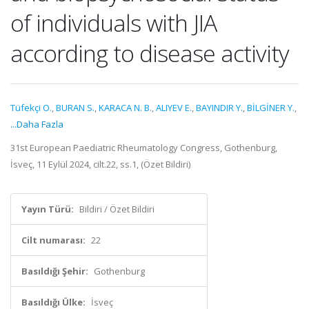
of individuals with JIA
according to disease activity
Tüfekçi O.
,
BURAN S.
,
KARACA N. B.
,
ALIYEV E.
,
BAYINDIR Y.
,
BİLGİNER Y.
,
...Daha Fazla
31st European Paediatric Rheumatology Congress, Gothenburg,
İsveç, 11 Eylül 2024, cilt.22, ss.1, (Özet Bildiri)
Yayın Türü:
Bildiri / Özet Bildiri
Cilt numarası:
22
Basıldığı Şehir:
Gothenburg
Basıldığı Ülke:
İsveç