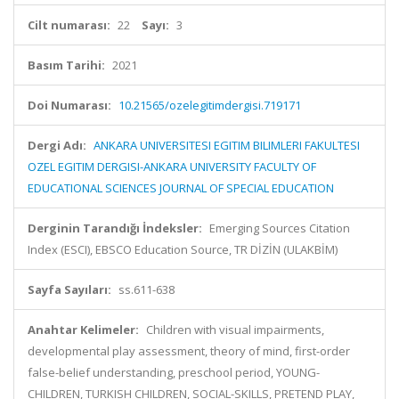
Cilt numarası:
22
Sayı:
3
Basım Tarihi:
2021
Doi Numarası:
10.21565/ozelegitimdergisi.719171
Dergi Adı:
ANKARA UNIVERSITESI EGITIM BILIMLERI FAKULTESI
OZEL EGITIM DERGISI-ANKARA UNIVERSITY FACULTY OF
EDUCATIONAL SCIENCES JOURNAL OF SPECIAL EDUCATION
Derginin Tarandığı İndeksler:
Emerging Sources Citation
Index (ESCI), EBSCO Education Source, TR DİZİN (ULAKBİM)
Sayfa Sayıları:
ss.611-638
Anahtar Kelimeler:
Children with visual impairments,
developmental play assessment, theory of mind, first-order
false-belief understanding, preschool period, YOUNG-
CHILDREN, TURKISH CHILDREN, SOCIAL-SKILLS, PRETEND PLAY,