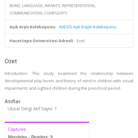
BLIND, LANGUAGE, INFANTS, REPRESENTATION,
COMMUNICATION, COMPLEXITY
Açık Arşiv Koleksiyonu:
AVESİS Açık Erişim Koleksiyonu
Hacettepe Üniversitesi Adresli:
Evet
Özet
Introduction: This study examined the relationship between
developmental play levels and theory of mind in children with visual
impairments and sighted children during the preschool period.
Atıflar
Ulusal Dergi Atıf Sayısı: 1
Captures
Mendeley - Readers:
3