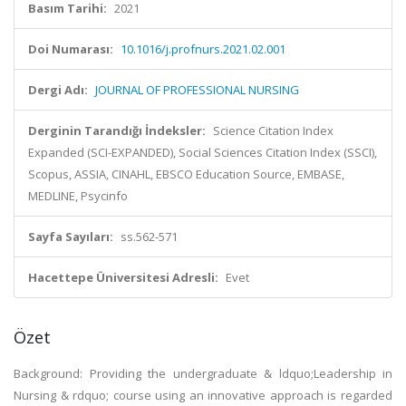
Basım Tarihi:
2021
Doi Numarası:
10.1016/j.profnurs.2021.02.001
Dergi Adı:
JOURNAL OF PROFESSIONAL NURSING
Derginin Tarandığı İndeksler:
Science Citation Index
Expanded (SCI-EXPANDED), Social Sciences Citation Index (SSCI),
Scopus, ASSIA, CINAHL, EBSCO Education Source, EMBASE,
MEDLINE, Psycinfo
Sayfa Sayıları:
ss.562-571
Hacettepe Üniversitesi Adresli:
Evet
Özet
Background: Providing the undergraduate & ldquo;Leadership in
Nursing & rdquo; course using an innovative approach is regarded