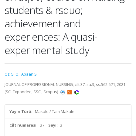
students & rsquo;
achievement and
experiences: A quasi-
experimental study
Oz G. O.
,
Abaan S.
JOURNAL OF PROFESSIONAL NURSING, cilt.37, sa.3, ss.562-571, 2021
(SCI-Expanded, SSCI, Scopus)
Yayın Türü:
Makale / Tam Makale
Cilt numarası:
37
Sayı:
3