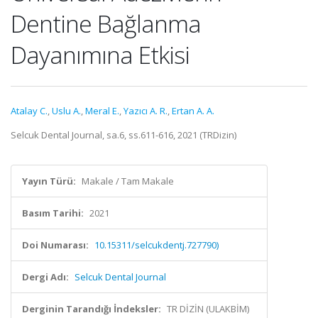
Dentine Bağlanma
Dayanımına Etkisi
Atalay C.
,
Uslu A.
,
Meral E.
,
Yazıcı A. R.
,
Ertan A. A.
Selcuk Dental Journal, sa.6, ss.611-616, 2021 (TRDizin)
Yayın Türü:
Makale / Tam Makale
Basım Tarihi:
2021
Doi Numarası:
10.15311/selcukdentj.727790)
Dergi Adı:
Selcuk Dental Journal
Derginin Tarandığı İndeksler:
TR DİZİN (ULAKBİM)