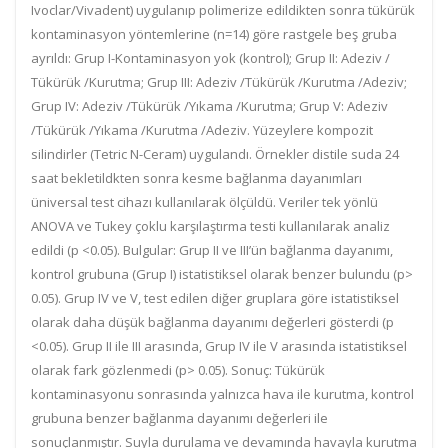
Ivoclar/Vivadent) uygulanıp polimerize edildikten sonra tükürük
kontaminasyon yöntemlerine (n=14) göre rastgele beş gruba
ayrıldı: Grup I-Kontaminasyon yok (kontrol); Grup II: Adeziv /
Tükürük /Kurutma; Grup III: Adeziv /Tükürük /Kurutma /Adeziv;
Grup IV: Adeziv /Tükürük /Yıkama /Kurutma; Grup V: Adeziv
/Tükürük /Yıkama /Kurutma /Adeziv. Yüzeylere kompozit
silindirler (Tetric N-Ceram) uygulandı. Örnekler distile suda 24
saat bekletildkten sonra kesme bağlanma dayanımları
üniversal test cihazı kullanılarak ölçüldü. Veriler tek yönlü
ANOVA ve Tukey çoklu karşılaştırma testi kullanılarak analiz
edildi (p <0.05). Bulgular: Grup II ve III’ün bağlanma dayanımı,
kontrol grubuna (Grup I) istatistiksel olarak benzer bulundu (p>
0.05). Grup IV ve V, test edilen diğer gruplara göre istatistiksel
olarak daha düşük bağlanma dayanımı değerleri gösterdi (p
<0.05). Grup II ile III arasında, Grup IV ile V arasında istatistiksel
olarak fark gözlenmedi (p> 0.05). Sonuç: Tükürük
kontaminasyonu sonrasında yalnızca hava ile kurutma, kontrol
grubuna benzer bağlanma dayanımı değerleri ile
sonuçlanmıştır. Suyla durulama ve devamında havayla kurutma