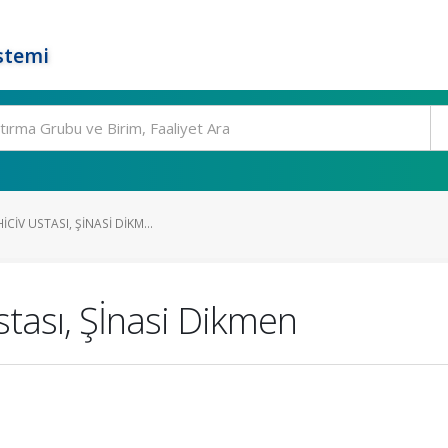
stemi
CIV USTASI, ŞİNASI DIKM...
stası, Şİnasi Dikmen