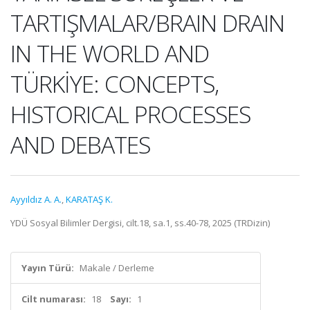
TARTIŞMALAR/BRAIN DRAIN
IN THE WORLD AND
TÜRKİYE: CONCEPTS,
HISTORICAL PROCESSES
AND DEBATES
Ayyıldız A. A.
,
KARATAŞ K.
YDÜ Sosyal Bilimler Dergisi, cilt.18, sa.1, ss.40-78, 2025 (TRDizin)
Yayın Türü:
Makale / Derleme
Cilt numarası:
18
Sayı:
1