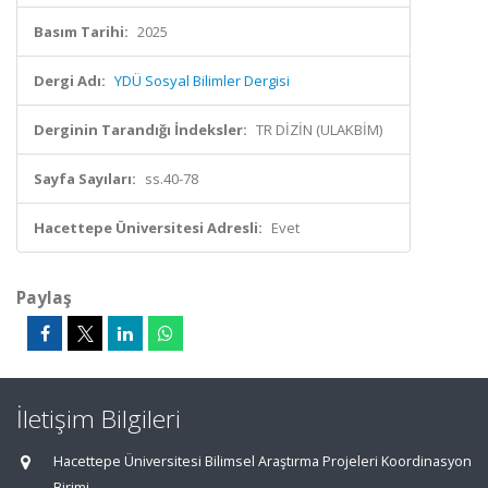
Basım Tarihi:
2025
Dergi Adı:
YDÜ Sosyal Bilimler Dergisi
Derginin Tarandığı İndeksler:
TR DİZİN (ULAKBİM)
Sayfa Sayıları:
ss.40-78
Hacettepe Üniversitesi Adresli:
Evet
Paylaş
İletişim Bilgileri
Hacettepe Üniversitesi Bilimsel Araştırma Projeleri Koordinasyon
Birimi