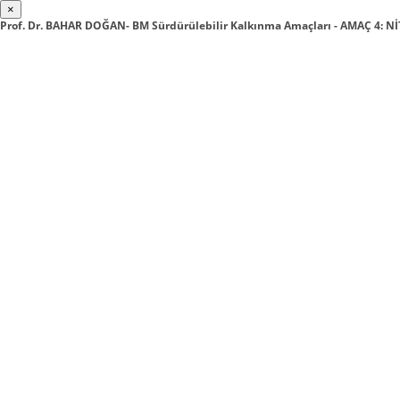
×
Prof. Dr. BAHAR DOĞAN- BM Sürdürülebilir Kalkınma Amaçları - AMAÇ 4: Nİ