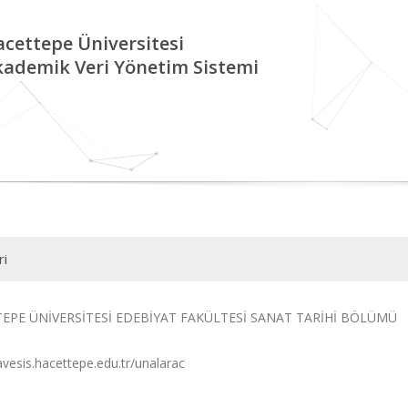
cettepe Üniversitesi
kademik Veri Yönetim Sistemi
ri
EPE ÜNİVERSİTESİ EDEBİYAT FAKÜLTESİ SANAT TARİHİ BÖLÜMÜ
avesis.hacettepe.edu.tr/unalarac