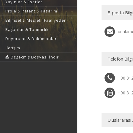
Yayınlar & Eserler
Proje & Patent & Tasarım
E-posta Bilgi
Bilimsel & Mesleki Faaliyetler
Başarılar & Tanınırlık
unalara
Duyurular & Dokümanlar
İletişim
Özgeçmiş Dosyası İndir
Telefon Bilgi
+90 31
+90 31
Uluslararası 