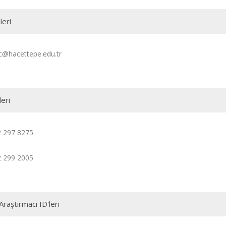
leri
c@hacettepe.edu.tr
leri
2 297 8275
2 299 2005
Araştırmacı ID'leri