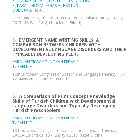
KULAK KAYIKCI M. E.
,
ÖZCEBE E.
,
ESEN AYDINLI
F.
,
KARA İ.
,
NOYAN ERBAŞ A.
,
BAŞTUĞ
DUMBAK A.
, et al.
I. Bologna Araştırmaları Süreci Kongresi, Ankara, Türkiye, 17 Eylül
2015 - 18 Eylül 2018, (Tam Metin Bildiri)
5.
EMERGENT NAME WRITING SKILLS: A
COMPARISON BETWEEN CHILDREN WITH
DEVELOPMENTAL LANGUAGE DISORDERS AND THEIR
TYPICALLY DEVELOPING PEERS
KARAHAN TIĞRAK T.
,
NOYAN ERBAŞ A.
,
TURAN F. F.
10th European Congress of Speech and Language Therapy, 10 -
12 Mayıs 2018, (Tam Metin Bildiri)
6.
A Comparison of Print Concept Knowledge
Skills of Turkish Children with Developmental
Language Disorders and Typically Developing
Turkish Preschoolers
KARAHAN TIĞRAK T.
,
NOYAN ERBAŞ A.
,
TURAN F. F.
10th European Congress of Speech and Language Therapy,
CASCAIS, Portekiz, 10 - 12 Mayıs 2018, (Özet Bildiri)