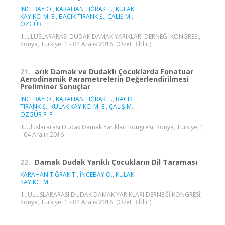
İNCEBAY Ö.
,
KARAHAN TIĞRAK T.
,
KULAK
KAYIKCI M. E.
,
BACIK TIRANK Ş.
,
ÇALIŞ M.
,
ÖZGÜR F. F.
III.ULUSLARARASI DUDAK DAMAK YARIKLARI DERNEĞİ KONGRESİ,
Konya, Türkiye, 1 - 04 Aralık 2016, (Özet Bildiri)
21.
arık Damak ve Dudaklı Çocuklarda Fonatuar
Aerodinamik Parametrelerin Değerlendirilmesi
Preliminer Sonuçlar
İNCEBAY Ö.
,
KARAHAN TIĞRAK T.
,
BACIK
TIRANK Ş.
,
KULAK KAYIKCI M. E.
,
ÇALIŞ M.
,
ÖZGÜR F. F.
III.Uluslararası Dudak Damak Yarıkları Kongresi, Konya, Türkiye, 1
- 04 Aralık 2016
22.
Damak Dudak Yarıklı Çocukların Dil Taraması
KARAHAN TIĞRAK T.
,
İNCEBAY Ö.
,
KULAK
KAYIKCI M. E.
III. ULUSLARARASI DUDAK DAMAK YARIKLARI DERNEĞİ KONGRESİ,
Konya, Türkiye, 1 - 04 Aralık 2016, (Özet Bildiri)