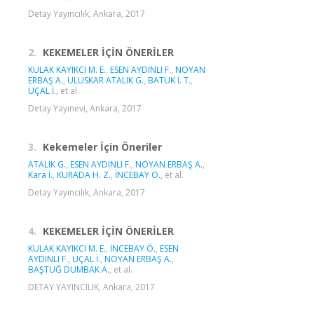
Detay Yayıncılık, Ankara, 2017
2.
KEKEMELER İÇİN ÖNERİLER
KULAK KAYIKCI M. E.
,
ESEN AYDINLI F.
,
NOYAN
ERBAŞ A.
,
ULUSKAR ATALIK G.
,
BATUK İ. T.
,
UÇAL İ.
, et al.
Detay Yayınevi, Ankara, 2017
3.
Kekemeler İçin Öneriler
ATALIK G.
,
ESEN AYDINLI F.
,
NOYAN ERBAŞ A.
,
Kara İ.
,
KURADA H. Z.
,
İNCEBAY Ö.
, et al.
Detay Yayıncılık, Ankara, 2017
4.
KEKEMELER İÇİN ÖNERİLER
KULAK KAYIKCI M. E.
,
İNCEBAY Ö.
,
ESEN
AYDINLI F.
,
UÇAL İ.
,
NOYAN ERBAŞ A.
,
BAŞTUĞ DUMBAK A.
, et al.
DETAY YAYINCILIK, Ankara, 2017