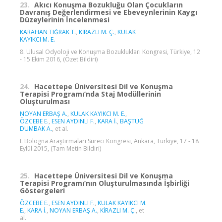
23.
Akıcı Konuşma Bozukluğu Olan Çocukların
Davranış Değerlendirmesi ve Ebeveynlerinin Kaygı
Düzeylerinin İncelenmesi
KARAHAN TIĞRAK T.
,
KİRAZLI M. Ç.
,
KULAK
KAYIKCI M. E.
8. Ulusal Odyoloji ve Konuşma Bozuklukları Kongresi, Türkiye, 12
- 15 Ekim 2016, (Özet Bildiri)
24.
Hacettepe Üniversitesi Dil ve Konuşma
Terapisi Programı’nda Staj Modüllerinin
Oluşturulması
NOYAN ERBAŞ A.
,
KULAK KAYIKCI M. E.
,
ÖZCEBE E.
,
ESEN AYDINLI F.
,
KARA İ.
,
BAŞTUĞ
DUMBAK A.
, et al.
I. Bologna Araştırmaları Süreci Kongresi, Ankara, Türkiye, 17 - 18
Eylül 2015, (Tam Metin Bildiri)
25.
Hacettepe Üniversitesi Dil ve Konuşma
Terapisi Programı’nın Oluşturulmasında İşbirliği
Göstergeleri
ÖZCEBE E.
,
ESEN AYDINLI F.
,
KULAK KAYIKCI M.
E.
,
KARA İ.
,
NOYAN ERBAŞ A.
,
KİRAZLI M. Ç.
, et
al.