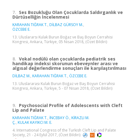
7.
Ses Bozukluğu Olan Çocuklarda Saldırganlık ve
Dürtüselliğin İncelenmesi
KARAHAN TIĞRAK T.
,
DİLBAZ GÜRSOY M.
,
ÖZCEBE E.
13. Uluslararsı Kulak Burun Boğaz ve Baş Boyun Cerrahisi
Kongresi, Ankara, Türkiye, 05 Nisan 2018, (Özet Bildiri)
8.
Vokal nodülü olan çocuklarda pediatrik ses
handikap indeksi skorunun ebeveynler arası ve
algısal değerlendirme sonuçları ile karşılaştırılması
DİLBAZ M.
,
KARAHAN TIĞRAK T.
,
ÖZCEBE E.
13. Uluslararası Kulak Burun Boğaz ve Baş Boyun Cerrahisi
Kongresi, Ankara, Türkiye, 5 - 07 Nisan 2018, (Özet Bildiri)
9.
Psychosocial Profile of Adolescents with Cleft
Lip and Palate
KARAHAN TIĞRAK T.
,
İNCEBAY Ö.
,
KİRAZLI M.
Ç.
,
KULAK KAYIKCI M. E.
4. International Congress of the Turkish Cleft Lip and Palate
Society, 21 - 24 Eylül 2017, (Özet Bildiri)