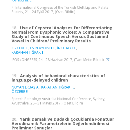
KAYIKCI M. E.
4. International Congress of the Turkish Cleft Lip and Palate
Society, 21 - 24 Eylül 2017, (Özet Bildiri)
18.
Use of Cepstral Analyses for Differentiating
Normal From Dysphonic Voices: A Comparative
Study of Continuous Speech Versus Sustained
Vowel in Children/ Preliminary Results
ÖZCEBE E.
,
ESEN AYDINLI F.
,
İNCEBAY Ö.
,
KARAHAN TIĞRAK T.
IFOS cONGRESS, 24 - 28 Haziran 2017, (Tam Metin Bildiri)
19.
Analysis of behavioral characteristics of
language-delayed children
NOYAN ERBAŞ A.
,
KARAHAN TIĞRAK T.
,
ÖZCEBE E.
Speech Pathology Australia National Conference, Sydney,
Avustralya, 28 - 31 Mayıs 2017, (Özet Bildiri)
20.
Yarık Damak ve Dudaklı Çocuklarda Fonatuar
Aerodinamik Parametrelerin Değerlendirilmesi
Preliminer Sonuçlar