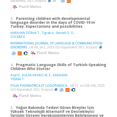
Expanded, SSCI, Scopus)
PlumX Metrics
3.
Parenting children with developmental
language disorder in the days of COVID-19 in
Turkey: Expectations and possibilities
KARAHAN TIĞRAK T.
,
Tigrak A.
,
Simsek D. O.
,
ÖZCEBE E.
INTERNATIONAL JOURNAL OF LANGUAGE & COMMUNICATION
DISORDERS
, cilt.60, sa.2, 2025 (SCI-Expanded, SSCI, Scopus)
PlumX Metrics
4.
Pragmatic Language Skills of Turkish-Speaking
Children Who Stutter
Asal D.
,
KULAK KAYIKCI M. E.
,
KARAHAN
TIĞRAK T.
FOLIA PHONIATRICA ET LOGOPAEDICA
, cilt.77, ss.338-346, 2025
(SCI-Expanded, SSCI, Scopus)
PlumX Metrics
5.
Yoğun Bakımda Tedavi Gören Bireyler İçin
Yüksek Teknolojili Alternatif ve Destekleyici
İletişim Sistemi Gereksinimlerinin Belirlenmesi ve