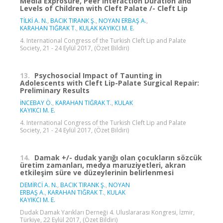
Media Exprosure, Peer Interaction Duration and
Levels of Children with Cleft Palate /- Cleft Lip
TİLKİ A. N.
,
BACIK TIRANK Ş.
,
NOYAN ERBAŞ A.
,
KARAHAN TIĞRAK T.
,
KULAK KAYIKCI M. E.
4. International Congress of the Turkish Cleft Lip and Palate
Society, 21 - 24 Eylül 2017, (Özet Bildiri)
13.
Psychosocial Impact of Taunting in
Adolescents with Cleft Lip-Palate Surgical Repair:
Preliminary Results
İNCEBAY Ö.
,
KARAHAN TIĞRAK T.
,
KULAK
KAYIKCI M. E.
4. International Congress of the Turkish Cleft Lip and Palate
Society, 21 - 24 Eylül 2017, (Özet Bildiri)
14.
Damak +/- dudak yarığı olan çocukların sözcük
üretim zamanları, medya maruziyetleri, akran
etkileşim süre ve düzeylerinin belirlenmesi
DEMİRCİ A. N.
,
BACIK TIRANK Ş.
,
NOYAN
ERBAŞ A.
,
KARAHAN TIĞRAK T.
,
KULAK
KAYIKCI M. E.
Dudak Damak Yarıkları Derneği 4. Uluslararası Kongresi, İzmir,
Türkiye, 22 Eylül 2017, (Özet Bildiri)