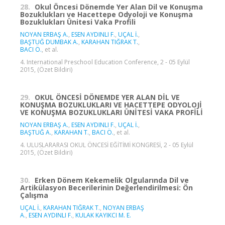
28.
Okul Öncesi Dönemde Yer Alan Dil ve Konuşma
Bozuklukları ve Hacettepe Odyoloji ve Konuşma
Bozuklukları Ünitesi Vaka Profili
NOYAN ERBAŞ A.
,
ESEN AYDINLI F.
,
UÇAL İ.
,
BAŞTUĞ DUMBAK A.
,
KARAHAN TIĞRAK T.
,
BACI Ö.
, et al.
4. International Preschool Education Conference, 2 - 05 Eylül
2015, (Özet Bildiri)
29.
OKUL ÖNCESİ DÖNEMDE YER ALAN DİL VE
KONUŞMA BOZUKLUKLARI VE HACETTEPE ODYOLOJİ
VE KONUŞMA BOZUKLUKLARI ÜNİTESİ VAKA PROFİLİ
NOYAN ERBAŞ A.
,
ESEN AYDINLI F.
,
UÇAL İ.
,
BAŞTUĞ A.
,
KARAHAN T.
,
BACI Ö.
, et al.
4. ULUSLARARASI OKUL ÖNCESİ EĞİTİMİ KONGRESİ, 2 - 05 Eylül
2015, (Özet Bildiri)
30.
Erken Dönem Kekemelik Olgularında Dil ve
Artikülasyon Becerilerinin Değerlendirilmesi: Ön
Çalışma
UÇAL İ.
,
KARAHAN TIĞRAK T.
,
NOYAN ERBAŞ
A.
,
ESEN AYDINLI F.
,
KULAK KAYIKCI M. E.