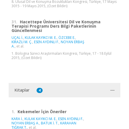
8. Ulusal Dil ve Konuşma Bozuklukları Kongresi, Türkiye, 17 Mayıs
3015 - 19 Mayıs 2015, (Özet Bildiri)
31.
Hacettepe Üniversitesi Dil ve Konuşma
Terapisi Programı Ders Bilgi Paketlerinin
Güncellenmesi
UÇAL İ.
,
KULAK KAYIKCI M. E.
,
ÖZCEBE E.
,
KİRAZLI M. Ç.
,
ESEN AYDINLI F.
,
NOYAN ERBAŞ
A.
, et al.
1. Bologna Süreci Araştırmaları Kongresi, Türkiye, 17 - 18 Eylül
2015, (Özet Bildiri)
Kitaplar
4
1.
Kekemeler İçin Öneriler
KARA İ.
,
KULAK KAYIKCI M. E.
,
ESEN AYDINLI F.
,
NOYAN ERBAŞ A.
,
BATUK İ. T.
,
KARAHAN
TIĞRAK T.
, et al.