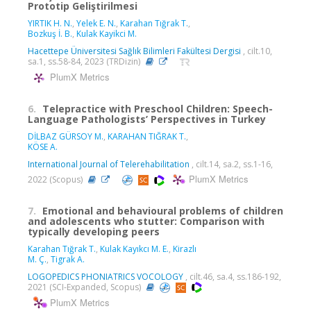
Prototip Geliştirilmesi
YIRTIK H. N.
,
Yelek E. N.
,
Karahan Tığrak T.
,
Bozkuş İ. B.
,
Kulak Kayikci M.
Hacettepe Üniversitesi Sağlık Bilimleri Fakültesi Dergisi
, cilt.10,
sa.1, ss.58-84, 2023 (TRDizin)
PlumX Metrics
6.
Telepractice with Preschool Children: Speech-
Language Pathologists’ Perspectives in Turkey
DİLBAZ GÜRSOY M.
,
KARAHAN TIĞRAK T.
,
KÖSE A.
International Journal of Telerehabilitation
, cilt.14, sa.2, ss.1-16,
PlumX Metrics
2022 (Scopus)
7.
Emotional and behavioural problems of children
and adolescents who stutter: Comparison with
typically developing peers
Karahan Tığrak T.
,
Kulak Kayıkcı M. E.
,
Kirazlı
M. Ç.
,
Tigrak A.
LOGOPEDICS PHONIATRICS VOCOLOGY
, cilt.46, sa.4, ss.186-192,
2021 (SCI-Expanded, Scopus)
PlumX Metrics