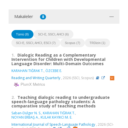
Makaleler
8
Tümü (8)
SCI-E, SSCI, AHCI (6)
SCI-E, SSCI, AHCI, ESCI (7)
Scopus (7)
TRDizin (1)
1.
Dialogic Reading as a Complementary
Intervention for Children with Developmental
Language Disorder: Multi-Domain Outcomes
KARAHAN TIĞRAK T.
,
ÖZCEBE E.
Reading and Writing Quarterly
, 2026 (SSCI, Scopus)
PlumX Metrics
2.
Teaching dialogic reading to undergraduate
speech-language pathology students: A
comparative study of teaching methods
Saban-Dülger N. S.
,
KARAHAN TIĞRAK T.
,
NOYAN ERBAŞ A.
,
KULAK KAYIKCI M. E.
International Journal of Speech-Language Pathology
, 2026 (SCI-