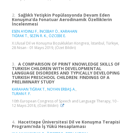
2.
Sağlıklı Yetişkin Popülasyonda Devam Eden
Konuşma’da Fonatuar Aerodinamik Özelliklerin
İncelenmesi
ESEN AYDINLI F.
,
İNCEBAY Ö.
,
KARAHAN
TIĞRAK T.
,
SEZİN R. K.
,
ÖZCEBE E.
X.Ulusal Dil ve Konuşma Bozuklukları Kongresi, İstanbul, Türkiye,
28 Nisan - 01 Mayıs 2019, (Özet Bildiri)
3.
A COMPARISON OF PRINT KNOWLEDGE SKILLS OF
TURKISH CHILDREN WITH DEVELOPMENTAL
LANGUAGE DISORDERS AND TYPICALLY DEVELOPING
TURKISH PRESCHOOL CHILDREN: FINDINGS OF A
PRELIMINARY STUDY
KARAHAN TIĞRAK T.
,
NOYAN ERBAŞ A.
,
TURAN F. F.
10th European Congress of Speech and Language Therapy, 10 -
12 Mayıs 2018, (Özet Bildiri)
4.
Hacettepe Üniversitesi Dil ve Konuşma Terapisi
Programı’nda İş Yükü Hesaplaması