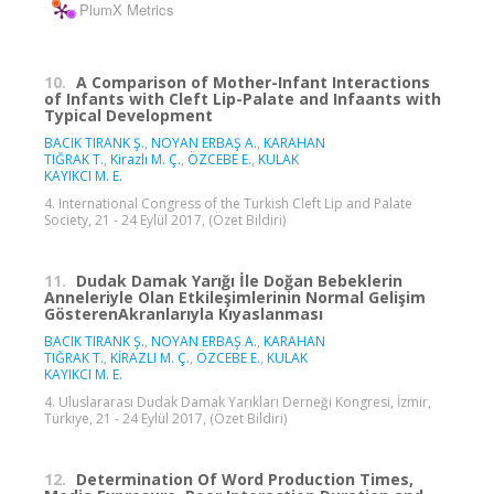
PlumX Metrics
10.
A Comparison of Mother-Infant Interactions
of Infants with Cleft Lip-Palate and Infaants with
Typical Development
BACIK TIRANK Ş.
,
NOYAN ERBAŞ A.
,
KARAHAN
TIĞRAK T.
,
Kirazlı M. Ç.
,
ÖZCEBE E.
,
KULAK
KAYIKCI M. E.
4. International Congress of the Turkish Cleft Lip and Palate
Society, 21 - 24 Eylül 2017, (Özet Bildiri)
11.
Dudak Damak Yarığı İle Doğan Bebeklerin
Anneleriyle Olan Etkileşimlerinin Normal Gelişim
GösterenAkranlarıyla Kıyaslanması
BACIK TIRANK Ş.
,
NOYAN ERBAŞ A.
,
KARAHAN
TIĞRAK T.
,
KİRAZLI M. Ç.
,
ÖZCEBE E.
,
KULAK
KAYIKCI M. E.
4. Uluslararası Dudak Damak Yarıkları Derneği Kongresi, İzmir,
Türkiye, 21 - 24 Eylül 2017, (Özet Bildiri)
12.
Determination Of Word Production Times,