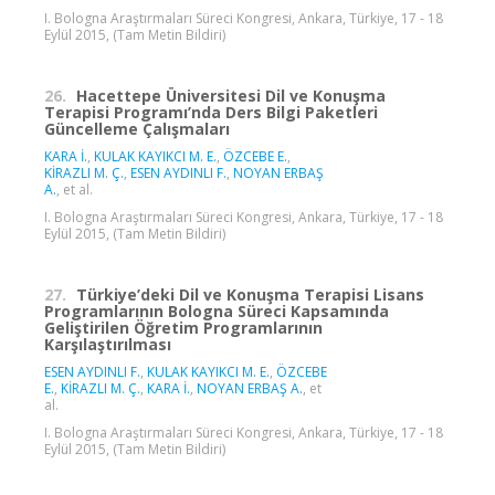
I. Bologna Araştırmaları Süreci Kongresi, Ankara, Türkiye, 17 - 18
Eylül 2015, (Tam Metin Bildiri)
26.
Hacettepe Üniversitesi Dil ve Konuşma
Terapisi Programı’nda Ders Bilgi Paketleri
Güncelleme Çalışmaları
KARA İ.
,
KULAK KAYIKCI M. E.
,
ÖZCEBE E.
,
KİRAZLI M. Ç.
,
ESEN AYDINLI F.
,
NOYAN ERBAŞ
A.
, et al.
I. Bologna Araştırmaları Süreci Kongresi, Ankara, Türkiye, 17 - 18
Eylül 2015, (Tam Metin Bildiri)
27.
Türkiye’deki Dil ve Konuşma Terapisi Lisans
Programlarının Bologna Süreci Kapsamında
Geliştirilen Öğretim Programlarının
Karşılaştırılması
ESEN AYDINLI F.
,
KULAK KAYIKCI M. E.
,
ÖZCEBE
E.
,
KİRAZLI M. Ç.
,
KARA İ.
,
NOYAN ERBAŞ A.
, et
al.
I. Bologna Araştırmaları Süreci Kongresi, Ankara, Türkiye, 17 - 18
Eylül 2015, (Tam Metin Bildiri)