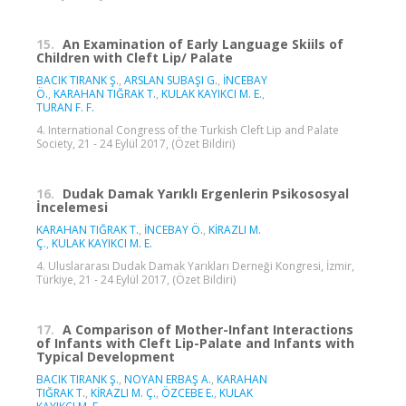
15.
An Examination of Early Language Skiils of
Children with Cleft Lip/ Palate
BACIK TIRANK Ş.
,
ARSLAN SUBAŞI G.
,
İNCEBAY
Ö.
,
KARAHAN TIĞRAK T.
,
KULAK KAYIKCI M. E.
,
TURAN F. F.
4. International Congress of the Turkish Cleft Lip and Palate
Society, 21 - 24 Eylül 2017, (Özet Bildiri)
16.
Dudak Damak Yarıklı Ergenlerin Psikososyal
İncelemesi
KARAHAN TIĞRAK T.
,
İNCEBAY Ö.
,
KİRAZLI M.
Ç.
,
KULAK KAYIKCI M. E.
4. Uluslararası Dudak Damak Yarıkları Derneği Kongresi, İzmir,
Türkiye, 21 - 24 Eylül 2017, (Özet Bildiri)
17.
A Comparison of Mother-Infant Interactions
of Infants with Cleft Lip-Palate and Infants with
Typical Development
BACIK TIRANK Ş.
,
NOYAN ERBAŞ A.
,
KARAHAN
TIĞRAK T.
,
KİRAZLI M. Ç.
,
ÖZCEBE E.
,
KULAK