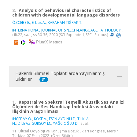
8.
Analysis of behavioural characteristics of
children with developmental language disorders
ÖZCEBE E.
,
Erbas A.
,
KARAHAN TIĞRAK T.
INTERNATIONAL JOURNAL OF SPEECH-LANGUAGE PATHOLOGY
,
cilt.22, sa.1, ss.30-36, 2020 (SCI-Expanded, SSCI, Scopus)
PlumX Metrics
Hakemli Bilimsel Toplantılarda Yayımlanmış
Bildiriler
31
1.
Kepstral ve Spektral Temelli Akustik Ses Analizi
Ölçümleri ile Ses Handikap İndeksi Arasındaki
İlişkinin Araştırılması
İNCEBAY Ö.
,
KÖSE A.
,
ESEN AYDINLI F.
,
TİLKİ A.
N.
,
DİLBAZ GÜRSOY M.
,
YAĞCIOĞLU D.
, et al.
11. Ulusal Odyoloji ve Konuşma Bozuklukları Kongresi, Mersin,
Türkiye, 07 Ekim 2022, (Özet Bildiri)