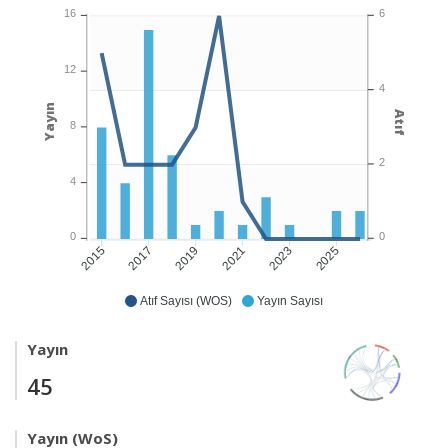
6
16
12
4
Yayın
Atıf
8
2
4
0
0
2017
2019
2021
2023
2025
2015
Atıf Sayısı (WOS)
Yayın Sayısı
Yayın
45
Yayın (WoS)