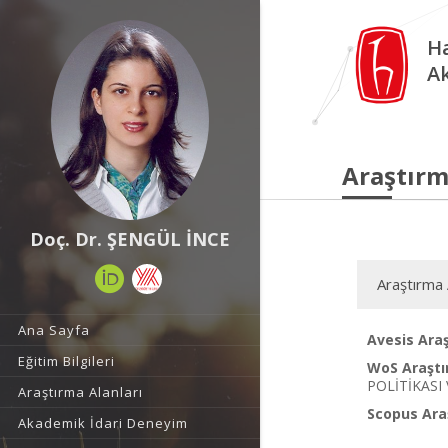
Ha
A
Araştırm
Doç. Dr. ŞENGÜL İNCE
Araştırma 
Ana Sayfa
Avesis Araş
Eğitim Bilgileri
WoS Araştı
POLİTİKASI
Araştırma Alanları
Scopus Araş
Akademik İdari Deneyim