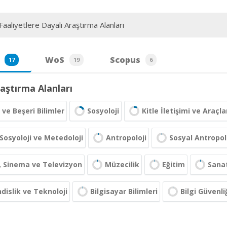
aaliyetlere Dayalı Araştırma Alanları
WoS
Scopus
17
19
6
aştırma Alanları
 ve Beşeri Bilimler
Sosyoloji
Kitle İletişimi ve Araçla
Sosyoloji ve Metedoloji
Antropoloji
Sosyal Antropol
, Sinema ve Televizyon
Müzecilik
Eğitim
Sana
islik ve Teknoloji
Bilgisayar Bilimleri
Bilgi Güvenliğ