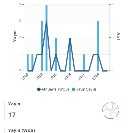
4
4
3
Yayın
Atıf
2
2
1
0
0
2012
2015
2018
2021
2024
2009
Atıf Sayısı (WOS)
Yayın Sayısı
Yayın
17
Yayın (WoS)