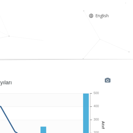
English
yıları
500
400
300
Atıf
200