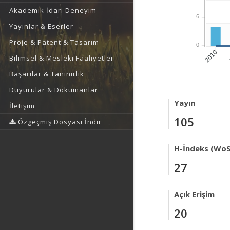
Akademik İdari Deneyim
6
Yayınlar & Eserler
Proje & Patent & Tasarım
0
2010
Bilimsel & Mesleki Faaliyetler
Başarılar & Tanınırlık
Duyurular & Dokümanlar
Yayın
İletişim
105
Özgeçmiş Dosyası İndir
H-İndeks (WoS
27
Açık Erişim
20