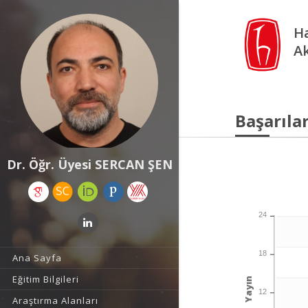
Ha
A
Başarılar
Dr. Öğr. Üyesi SERCAN ŞEN
24
18
Ana Sayfa
Eğitim Bilgileri
Yayın
12
Araştırma Alanları