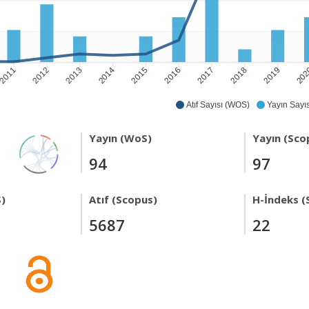
2011
2012
2013
2014
2015
2016
2017
2018
2019
20
Atıf Sayısı (WOS)
Yayın Sayıs
Yayın (WoS)
Yayın (Sco
94
97
)
Atıf (Scopus)
H-İndeks (
5687
22