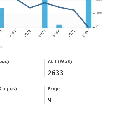
100
0
20
2021
2022
2023
2024
2026
2025
ı
pus)
Atıf (WoS)
2633
Scopus)
Proje
9