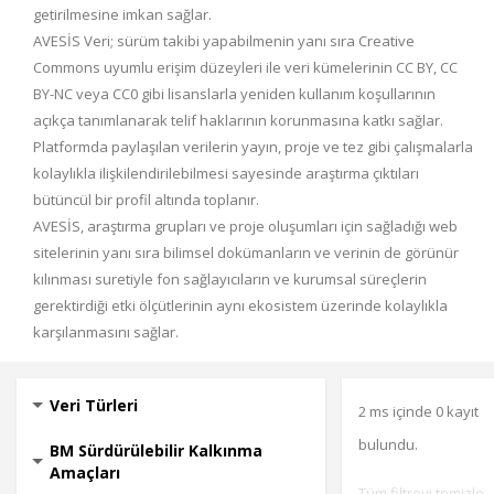
getirilmesine imkan sağlar.
AVESİS Veri; sürüm takibi yapabilmenin yanı sıra Creative
Commons uyumlu erişim düzeyleri ile veri kümelerinin CC BY, CC
BY-NC veya CC0 gibi lisanslarla yeniden kullanım koşullarının
açıkça tanımlanarak telif haklarının korunmasına katkı sağlar.
Platformda paylaşılan verilerin yayın, proje ve tez gibi çalışmalarla
kolaylıkla ilişkilendirilebilmesi sayesinde araştırma çıktıları
bütüncül bir profil altında toplanır.
AVESİS, araştırma grupları ve proje oluşumları için sağladığı web
sitelerinin yanı sıra bilimsel dokümanların ve verinin de görünür
kılınması suretiyle fon sağlayıcıların ve kurumsal süreçlerin
gerektirdiği etki ölçütlerinin aynı ekosistem üzerinde kolaylıkla
karşılanmasını sağlar.
Veri Türleri
2 ms içinde 0 kayıt
bulundu.
BM Sürdürülebilir Kalkınma
Amaçları
Tüm filtreyi temizle