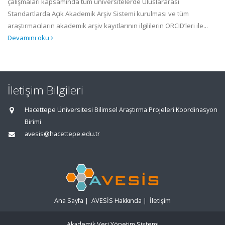
çalışmaları kapsamında tüm üniversitelerde Uluslararası
Standartlarda Açık Akademik Arşiv Sistemi kurulması ve tüm
araştırmacıların akademik arşiv kayıtlarının ilgililerin ORCID’leri ile...
Devamını oku
İletişim Bilgileri
Hacettepe Üniversitesi Bilimsel Araştırma Projeleri Koordinasyon
Birimi
avesis@hacettepe.edu.tr
Ana Sayfa
|
AVESİS Hakkında
|
İletişim
Akademik Veri Yönetim Sistemi