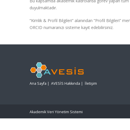
Bu kapsamda akademik kadrolarda görev yapan tüm per
duyulmaktadır.
“Kimlik & Profil Bilgileri” alanından “Profil Bilgileri” 
ORCID numaranızı sisteme kayıt edebilirsiniz.
Ana Sayfa
|
AVESİS Hakkında
|
İletişim
Akademik Veri Yönetim Sistemi