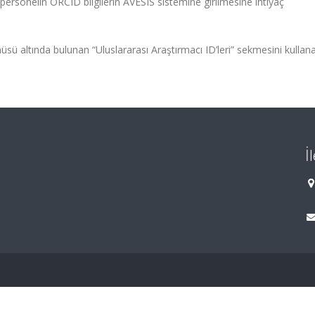
sonelin ORCID bilgilerin AVESIS sistemine girilmesine ihtiyaç
menüsü altında bulunan “Uluslararası Araştırmacı ID’leri” sekmesini kullan
İ