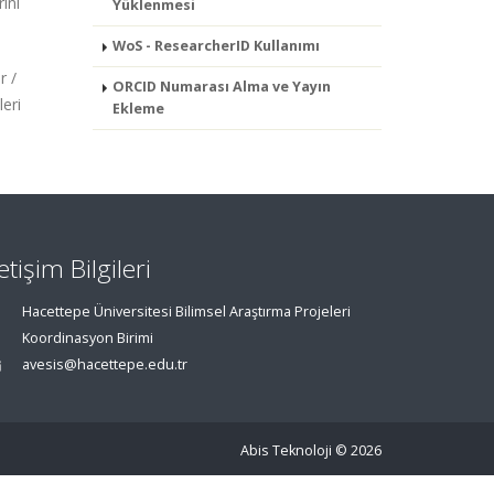
rini
Yüklenmesi
WoS - ResearcherID Kullanımı
r /
ORCID Numarası Alma ve Yayın
leri
Ekleme
letişim Bilgileri
Hacettepe Üniversitesi Bilimsel Araştırma Projeleri
Koordinasyon Birimi
avesis@hacettepe.edu.tr
Abis Teknoloji
© 2026