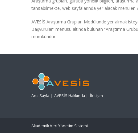
Araştırma grupları, guruba yönelik bilgileri, araştırma al
tanıtabilmekte, web sayfalarında yer alacak menüleri ve
AVESİS Araştırma Grupları Modülünde yer almak isteyen 
Başvurular” menüsü altında bulunan “Araştırma Grubu We
mümkündür.
Ana Sayfa
|
AVESİS Hakkında
|
İletişim
Akademik Veri Yönetim Sistemi