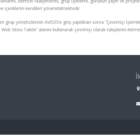
anlarını, bilimsel faaliyetlerini, grup üyelerini, gurubun yayın ve projele
 içeriklerini kendileri yönetebilmektedir.
grup yöneticilerinin AVESİS’e giriş yaptıktan sonra “Çevrimiçi İşlemle
b Sitesi Talebi” alanını kullanarak çevrimiçi olarak taleplerini iletme
İ