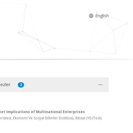
English
Tezler
2
et Implications of Multinational Enterprises
rsitesi, Ekonomi Ve Sosyal Bilimler Enstitüsü, İktisat (Yl) (Tezli)