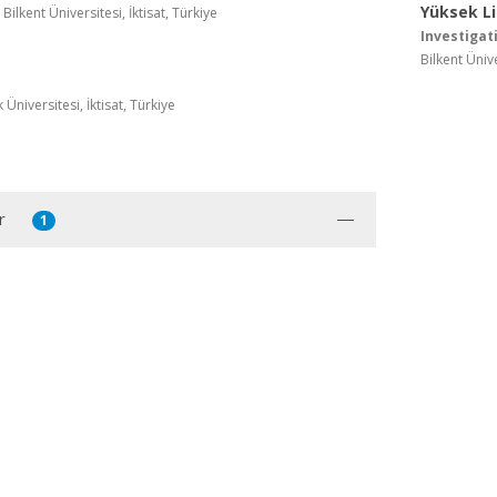
Yüksek L
ilkent Üniversitesi, İktisat, Türkiye
Investigat
Bilkent Ünive
Üniversitesi, İktisat, Türkiye
r
1