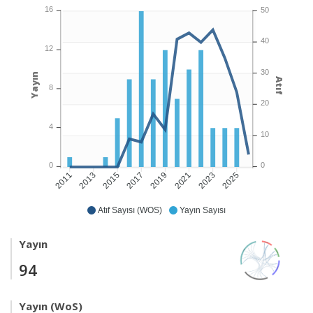
16
50
40
12
30
Yayın
Atıf
8
20
4
10
0
0
2013
2015
2017
2019
2021
2023
2025
2011
Atıf Sayısı (WOS)
Yayın Sayısı
Yayın
94
Yayın (WoS)