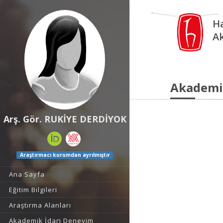
Ha
A
Akademi
Arş. Gör. RUKİYE DERDİYOK
Araştırmacı kurumdan ayrılmıştır
Ana Sayfa
Eğitim Bilgileri
Araştırma Alanları
Akademik İdari Deneyim